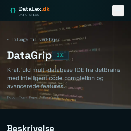
DataLex
.dk
{}
DATA ATLAS
← Tilbage til værktøjer
DataGrip
IDE
Kraftfuld multi-database IDE fra JetBrains
med intelligent code completion og
avancerede features.
Foto:
Tony Pepe
/ Unsplash
Beskrivelse