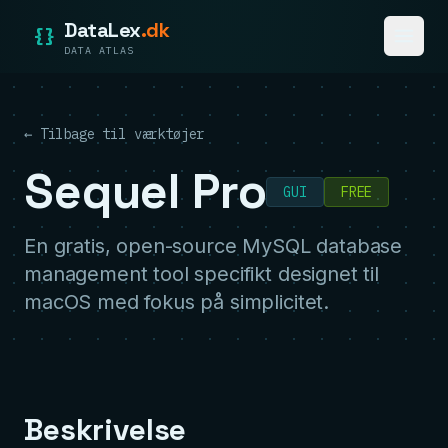
DataLex
.dk
{}
DATA ATLAS
← Tilbage til værktøjer
Sequel Pro
GUI
FREE
En gratis, open-source MySQL database
management tool specifikt designet til
macOS med fokus på simplicitet.
Beskrivelse